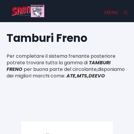
×
MENU
Tamburi Freno
Home
Per completare il sistema frenante posteriore
Catalogo
potrete trovare tutta la gamma di
TAMBURI
FRENO
per buona parte del circolante,disponiamo
Chi Siamo
dei migliori marchi come:
ATE,MTS,DEEVO
Contatti