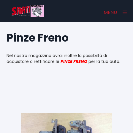
×
MENU
Pinze Freno
Home
Nel nostro magazzino avrai inoltre la possibiltà di
Catalogo
acquistare o rettificare le
PINZE FRENO
per la tua auto.
Chi Siamo
Contatti