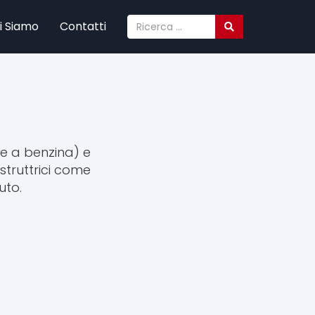
i Siamo
Contatti
×
e a benzina) e
struttrici come
uto.