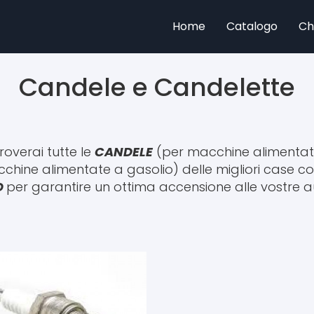
Home
Catalogo
Ch
Candele e Candelette
Home
overai tutte le
CANDELE
(per macchine alimentat
Catalogo
hine alimentate a gasolio) delle migliori case co
O
per garantire un ottima accensione alle vostre a
Chi Siamo
Contatti