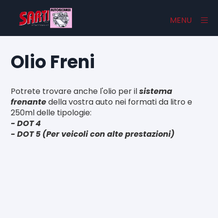
×
MENU
Olio Freni
Home
Potrete trovare anche l'olio per il
sistema
Catalogo
frenante
della vostra auto nei formati da litro e
250ml delle tipologie:
Chi Siamo
- DOT 4
- DOT 5 (Per veicoli con alte prestazioni)
Contatti