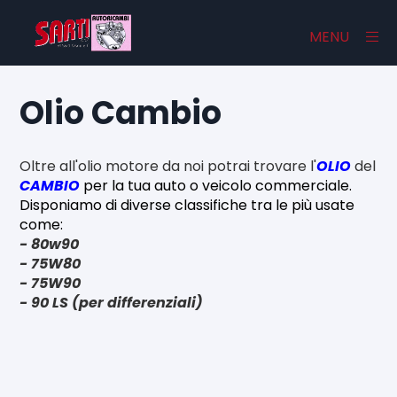
×
MENU
Olio Cambio
Home
Oltre all'olio motore da noi potrai trovare l'
OLIO
del
Catalogo
CAMBIO
per la tua auto o veicolo commerciale.
Disponiamo di diverse classifiche tra le più usate
Chi Siamo
come:
- 80w90
Contatti
- 75W80
- 75W90
- 90 LS (per differenziali)