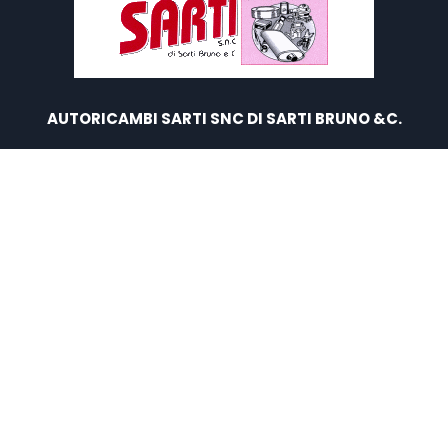
AUTORICAMBI SARTI SNC DI SARTI BRUNO &C.
Via Cavour 21, 46028 Sermide e Felonica (MN)
P.IVA:
02053650202
Tel e Fax:
0386 61050
WhatsApp
: 347 6066524
E-mail :
info@autoricambisarti.it
SEGUICI E SCRIVICI
Created by
Ebweb
| Powered by SelfComposer CMS