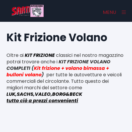
×
MENU
Kit Frizione Volano
Home
Oltre ai
KIT FRIZIONE
classici nel nostro magazzino
Catalogo
potrai trovare anche i
KIT FRIZIONE VOLANO
COMPLETI (
Kit frizione + volano bimassa +
Chi Siamo
bulloni volano
)
per tutte le autovetture e veicoli
commerciali del circolante. Tutto questo dei
Contatti
migliori marchi del settore come
LUK,SACHS,VALEO,BORG&BECK
tutto ciò a prezzi convenienti