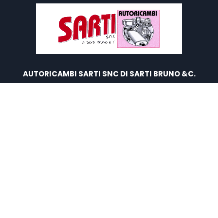
AUTORICAMBI SARTI SNC DI SARTI BRUNO &C.
Via Cavour 21, 46028 Sermide e Felonica (MN)
P.IVA:
02053650202
Tel e Fax:
0386 61050
WhatsApp
: 347 6066524
E-mail :
info@autoricambisarti.it
SEGUICI E SCRIVICI